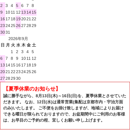
2
3
4
5
6
7
8
9
10
11
12
13
14
15
16
17
18
19
20
21
22
23
24
25
26
27
28
29
30
31
2026年9月
日
月
火
水
木
金
土
1
2
3
4
5
6
7
8
9
10
11
12
13
14
15
16
17
18
19
20
21
22
23
24
25
26
27
28
29
30
【夏季休業のお知らせ】
誠に勝手ながら、8月13日(木)～16日(日)を、夏季休業とさせていた
だきます。 なお、12日(水)は通常営業(集配は京都市内・宇治方面
のみ)いたします。 ご不便をお掛け致しますが、地域によりお届け
できる曜日が限られておりますので、お盆期間中にご利用のお客様
は、お早目のご予約の程、宜しくお願い申し上げます。