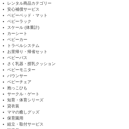
レンタル商品カテゴリー
安心補償サービス
ベビーベッド・マット
ベビーラック
スケール (体重計)
カーシート
ベビーカー
トラベルシステム
お里帰り・帰省セット
ベビーバス
さく乳器・授乳クッション
ベビーモニター
バウンサー
ベビーチェア
抱っこひも
サークル・ゲート
知育・体育シリーズ
貸衣装
ママの癒しグッズ
保育園用
組立・取付サービス