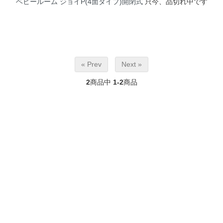
ベビールーム ジョイP(4面タイプ)開閉式
只今、品切れ中です
« Prev
Next »
2
商品中
1-2
商品