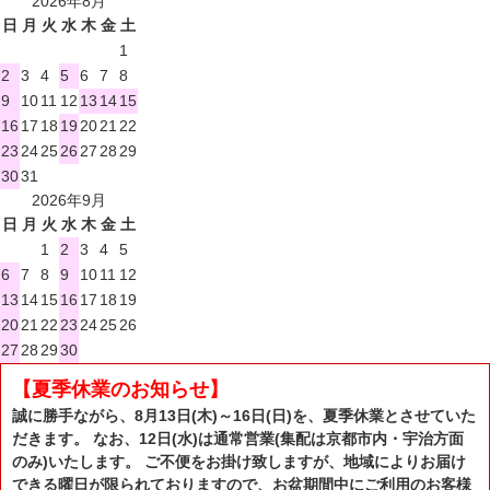
2026年8月
日
月
火
水
木
金
土
1
2
3
4
5
6
7
8
9
10
11
12
13
14
15
16
17
18
19
20
21
22
23
24
25
26
27
28
29
30
31
2026年9月
日
月
火
水
木
金
土
1
2
3
4
5
6
7
8
9
10
11
12
13
14
15
16
17
18
19
20
21
22
23
24
25
26
27
28
29
30
【夏季休業のお知らせ】
誠に勝手ながら、8月13日(木)～16日(日)を、夏季休業とさせていた
だきます。 なお、12日(水)は通常営業(集配は京都市内・宇治方面
のみ)いたします。 ご不便をお掛け致しますが、地域によりお届け
できる曜日が限られておりますので、お盆期間中にご利用のお客様