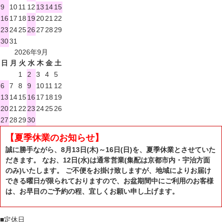
9
10
11
12
13
14
15
16
17
18
19
20
21
22
23
24
25
26
27
28
29
30
31
2026年9月
日
月
火
水
木
金
土
1
2
3
4
5
6
7
8
9
10
11
12
13
14
15
16
17
18
19
20
21
22
23
24
25
26
27
28
29
30
【夏季休業のお知らせ】
誠に勝手ながら、8月13日(木)～16日(日)を、夏季休業とさせていた
だきます。 なお、12日(水)は通常営業(集配は京都市内・宇治方面
のみ)いたします。 ご不便をお掛け致しますが、地域によりお届け
できる曜日が限られておりますので、お盆期間中にご利用のお客様
は、お早目のご予約の程、宜しくお願い申し上げます。
■
定休日