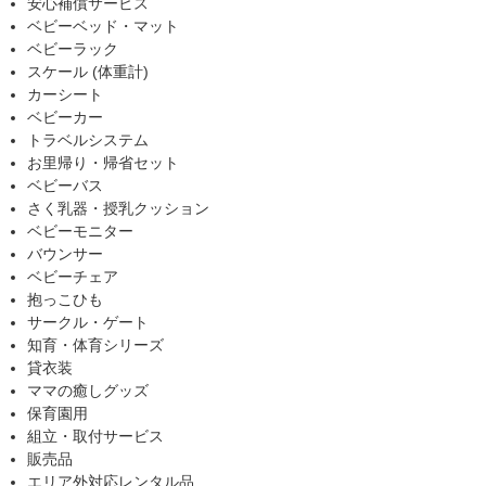
安心補償サービス
ベビーベッド・マット
ベビーラック
スケール (体重計)
カーシート
ベビーカー
トラベルシステム
お里帰り・帰省セット
ベビーバス
さく乳器・授乳クッション
ベビーモニター
バウンサー
ベビーチェア
抱っこひも
サークル・ゲート
知育・体育シリーズ
貸衣装
ママの癒しグッズ
保育園用
組立・取付サービス
販売品
エリア外対応レンタル品