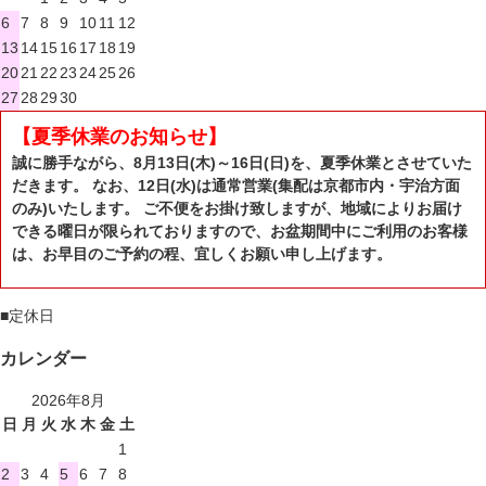
6
7
8
9
10
11
12
13
14
15
16
17
18
19
20
21
22
23
24
25
26
27
28
29
30
【夏季休業のお知らせ】
誠に勝手ながら、8月13日(木)～16日(日)を、夏季休業とさせていた
だきます。 なお、12日(水)は通常営業(集配は京都市内・宇治方面
のみ)いたします。 ご不便をお掛け致しますが、地域によりお届け
できる曜日が限られておりますので、お盆期間中にご利用のお客様
は、お早目のご予約の程、宜しくお願い申し上げます。
■
定休日
カレンダー
2026年8月
日
月
火
水
木
金
土
1
2
3
4
5
6
7
8