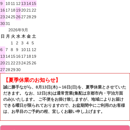
9
10
11
12
13
14
15
16
17
18
19
20
21
22
23
24
25
26
27
28
29
30
31
2026年9月
日
月
火
水
木
金
土
1
2
3
4
5
6
7
8
9
10
11
12
13
14
15
16
17
18
19
20
21
22
23
24
25
26
27
28
29
30
【夏季休業のお知らせ】
誠に勝手ながら、8月13日(木)～16日(日)を、夏季休業とさせていた
だきます。 なお、12日(水)は通常営業(集配は京都市内・宇治方面
のみ)いたします。 ご不便をお掛け致しますが、地域によりお届け
できる曜日が限られておりますので、お盆期間中にご利用のお客様
は、お早目のご予約の程、宜しくお願い申し上げます。