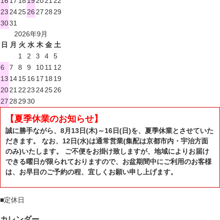
16
17
18
19
20
21
22
23
24
25
26
27
28
29
30
31
2026年9月
日
月
火
水
木
金
土
1
2
3
4
5
6
7
8
9
10
11
12
13
14
15
16
17
18
19
20
21
22
23
24
25
26
27
28
29
30
【夏季休業のお知らせ】
誠に勝手ながら、8月13日(木)～16日(日)を、夏季休業とさせていた
だきます。 なお、12日(水)は通常営業(集配は京都市内・宇治方面
のみ)いたします。 ご不便をお掛け致しますが、地域によりお届け
できる曜日が限られておりますので、お盆期間中にご利用のお客様
は、お早目のご予約の程、宜しくお願い申し上げます。
■
定休日
カレンダー