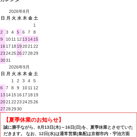
2026年8月
日
月
火
水
木
金
土
1
2
3
4
5
6
7
8
9
10
11
12
13
14
15
16
17
18
19
20
21
22
23
24
25
26
27
28
29
30
31
2026年9月
日
月
火
水
木
金
土
1
2
3
4
5
6
7
8
9
10
11
12
13
14
15
16
17
18
19
20
21
22
23
24
25
26
27
28
29
30
【夏季休業のお知らせ】
誠に勝手ながら、8月13日(木)～16日(日)を、夏季休業とさせていた
だきます。 なお、12日(水)は通常営業(集配は京都市内・宇治方面