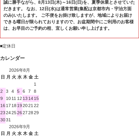
誠に勝手ながら、8月13日(木)～16日(日)を、夏季休業とさせていた
だきます。 なお、12日(水)は通常営業(集配は京都市内・宇治方面
のみ)いたします。 ご不便をお掛け致しますが、地域によりお届け
できる曜日が限られておりますので、お盆期間中にご利用のお客様
は、お早目のご予約の程、宜しくお願い申し上げます。
■
定休日
カレンダー
2026年8月
日
月
火
水
木
金
土
1
2
3
4
5
6
7
8
9
10
11
12
13
14
15
16
17
18
19
20
21
22
23
24
25
26
27
28
29
30
31
2026年9月
日
月
火
水
木
金
土