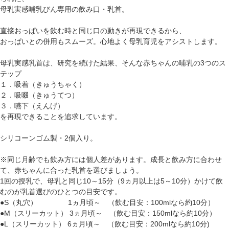
母乳実感哺乳びん専用の飲み口・乳首。
直接おっぱいを飲む時と同じ口の動きが再現できるから、
おっぱいとの併用もスムーズ。心地よく母乳育児をアシストします。
母乳実感乳首は、研究を続けた結果、そんな赤ちゃんの哺乳の3つのス
テップ
１．吸着（きゅうちゃく）
２．吸啜（きゅうてつ）
３．嚥下（えんげ）
を再現できることを追求しています。
シリコーンゴム製・2個入り。
※同じ月齢でも飲み方には個人差があります。成長と飲み方に合わせ
て、赤ちゃんに合った乳首を選びましょう。
1回の授乳で、母乳と同じ10～15分（9ヵ月以上は5～10分）かけて飲
むのが乳首選びのひとつの目安です。
●S（丸穴） 1ヵ月頃～ （飲む目安：100mlなら約10分）
●M（スリーカット） 3ヵ月頃～ （飲む目安：150mlなら約10分）
●L（スリーカット） 6ヵ月頃～ （飲む目安：200mlなら約10分)