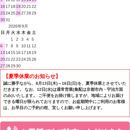
16
17
18
19
20
21
22
23
24
25
26
27
28
29
30
31
2026年9月
日
月
火
水
木
金
土
1
2
3
4
5
6
7
8
9
10
11
12
13
14
15
16
17
18
19
20
21
22
23
24
25
26
27
28
29
30
【夏季休業のお知らせ】
誠に勝手ながら、8月13日(木)～16日(日)を、夏季休業とさせていた
だきます。 なお、12日(水)は通常営業(集配は京都市内・宇治方面
のみ)いたします。 ご不便をお掛け致しますが、地域によりお届け
できる曜日が限られておりますので、お盆期間中にご利用のお客様
は、お早目のご予約の程、宜しくお願い申し上げます。