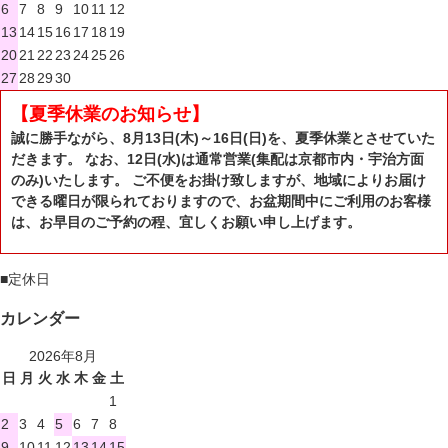
6
7
8
9
10
11
12
13
14
15
16
17
18
19
20
21
22
23
24
25
26
27
28
29
30
【夏季休業のお知らせ】
誠に勝手ながら、8月13日(木)～16日(日)を、夏季休業とさせていた
だきます。 なお、12日(水)は通常営業(集配は京都市内・宇治方面
のみ)いたします。 ご不便をお掛け致しますが、地域によりお届け
できる曜日が限られておりますので、お盆期間中にご利用のお客様
は、お早目のご予約の程、宜しくお願い申し上げます。
■
定休日
カレンダー
2026年8月
日
月
火
水
木
金
土
1
2
3
4
5
6
7
8
9
10
11
12
13
14
15