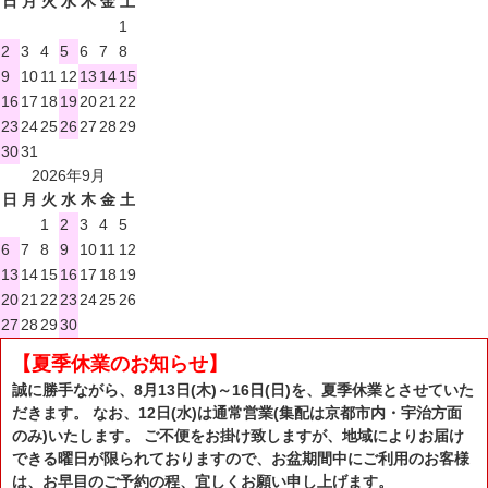
日
月
火
水
木
金
土
1
2
3
4
5
6
7
8
9
10
11
12
13
14
15
16
17
18
19
20
21
22
23
24
25
26
27
28
29
30
31
2026年9月
日
月
火
水
木
金
土
1
2
3
4
5
6
7
8
9
10
11
12
13
14
15
16
17
18
19
20
21
22
23
24
25
26
27
28
29
30
【夏季休業のお知らせ】
誠に勝手ながら、8月13日(木)～16日(日)を、夏季休業とさせていた
だきます。 なお、12日(水)は通常営業(集配は京都市内・宇治方面
のみ)いたします。 ご不便をお掛け致しますが、地域によりお届け
できる曜日が限られておりますので、お盆期間中にご利用のお客様
は、お早目のご予約の程、宜しくお願い申し上げます。