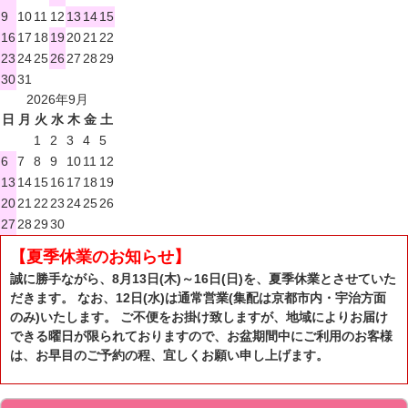
9
10
11
12
13
14
15
16
17
18
19
20
21
22
23
24
25
26
27
28
29
30
31
2026年9月
日
月
火
水
木
金
土
1
2
3
4
5
6
7
8
9
10
11
12
13
14
15
16
17
18
19
20
21
22
23
24
25
26
27
28
29
30
【夏季休業のお知らせ】
誠に勝手ながら、8月13日(木)～16日(日)を、夏季休業とさせていた
だきます。 なお、12日(水)は通常営業(集配は京都市内・宇治方面
のみ)いたします。 ご不便をお掛け致しますが、地域によりお届け
できる曜日が限られておりますので、お盆期間中にご利用のお客様
は、お早目のご予約の程、宜しくお願い申し上げます。