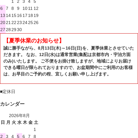
1
2
3
4
5
6
7
8
9
10
11
12
13
14
15
16
17
18
19
20
21
22
23
24
25
26
27
28
29
30
【夏季休業のお知らせ】
誠に勝手ながら、8月13日(木)～16日(日)を、夏季休業とさせていた
だきます。 なお、12日(水)は通常営業(集配は京都市内・宇治方面
のみ)いたします。 ご不便をお掛け致しますが、地域によりお届け
できる曜日が限られておりますので、お盆期間中にご利用のお客様
は、お早目のご予約の程、宜しくお願い申し上げます。
■
定休日
カレンダー
2026年8月
日
月
火
水
木
金
土
1
2
3
4
5
6
7
8