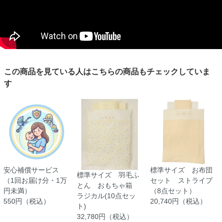
この商品を見ている人はこちらの商品もチェックしていま
す
安心補償サービス
標準サイズ お布団
標準サイズ 羽毛ふ
（1回お届け分・1万
セット ストライプ
とん おもちゃ箱
円未満）
（8点セット）
ラジカル(10点セッ
550円（税込）
20,740円（税込）
ト)
32,780円（税込）