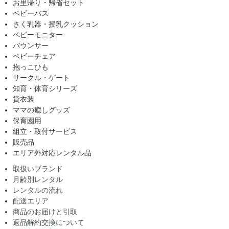
お里帰り・帰省セット
ベビーバス
さく乳器・授乳クッション
ベビーモニター
バウンサー
ベビーチェア
抱っこひも
サークル・ゲート
知育・体育シリーズ
貸衣装
ママの癒しグッズ
保育園用
組立・取付サービス
販売品
エリア外対応レンタル品
取扱いブランド
月齢別レンタル
レンタルの流れ
配送エリア
商品のお届けと引取
返品解約交換について