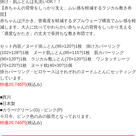
掛け・肌ふとんは丸洗いOK！！
【赤ちゃんの背骨をしっかり支え、ムレ感を軽減するラジカル敷き布
団】
赤ちゃんは汗かき。密着度を軽減するダブルウェーブ構造でムレ感を軽
減します。大人に比べてやわらかい赤ちゃんの背骨をしっかり支える
「適度なかたさ」の丈夫で長持ちな敷き布団です。
セット内容／ヌード掛ふとん(95×120?)1枚 掛けカバーリング
(102×128?)1枚 ヌード肌ふとん(85×115?)1枚 肌カバーリング
(90×120?)1枚 ラジカル敷ふとん(70×120?)1枚 ワンタッチシーツ
(70×120?)1枚 ヌード枕(40×30?)1個
掛カバーリング・ピロケースはそれぞれのヌードふとんにセッティング
しています。
特価20,740円
(税込み)
■西川
■日本製
■カラー/グリーン(G)・ピンク(P)
※只今、ピンク色のみの販売となっております。
特価20,740円
(税込み)