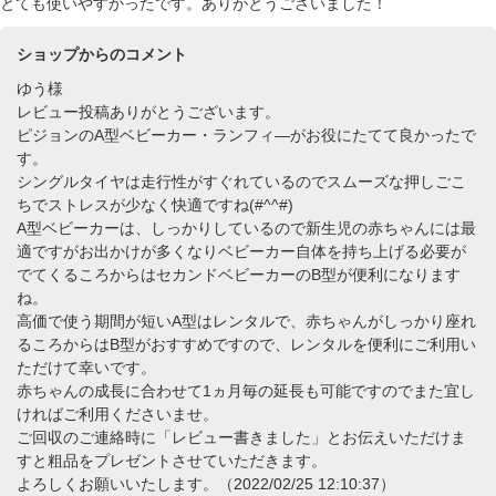
とても使いやすかったです。ありがとうございました！
ショップからのコメント
ゆう様
レビュー投稿ありがとうございます。
ピジョンのA型ベビーカー・ランフィ―がお役にたてて良かったで
す。
シングルタイヤは走行性がすぐれているのでスムーズな押しごこ
ちでストレスが少なく快適ですね(#^^#)
A型ベビーカーは、しっかりしているので新生児の赤ちゃんには最
適ですがお出かけが多くなりベビーカー自体を持ち上げる必要が
でてくるころからはセカンドベビーカーのB型が便利になります
ね。
高価で使う期間が短いA型はレンタルで、赤ちゃんがしっかり座れ
るころからはB型がおすすめですので、レンタルを便利にご利用い
ただけて幸いです。
赤ちゃんの成長に合わせて1ヵ月毎の延長も可能ですのでまた宜し
ければご利用くださいませ。
ご回収のご連絡時に「レビュー書きました」とお伝えいただけま
すと粗品をプレゼントさせていただきます。
よろしくお願いいたします。（2022/02/25 12:10:37）