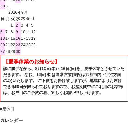
30
31
2026年9月
日
月
火
水
木
金
土
1
2
3
4
5
6
7
8
9
10
11
12
13
14
15
16
17
18
19
20
21
22
23
24
25
26
27
28
29
30
【夏季休業のお知らせ】
誠に勝手ながら、8月13日(木)～16日(日)を、夏季休業とさせていた
だきます。 なお、12日(水)は通常営業(集配は京都市内・宇治方面
のみ)いたします。 ご不便をお掛け致しますが、地域によりお届け
できる曜日が限られておりますので、お盆期間中にご利用のお客様
は、お早目のご予約の程、宜しくお願い申し上げます。
■
定休日
カレンダー