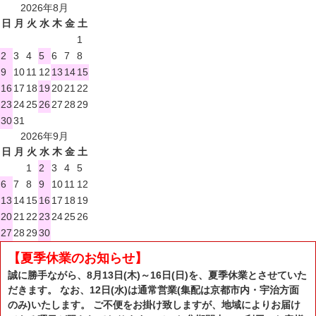
2026年8月
日
月
火
水
木
金
土
1
2
3
4
5
6
7
8
9
10
11
12
13
14
15
16
17
18
19
20
21
22
23
24
25
26
27
28
29
30
31
2026年9月
日
月
火
水
木
金
土
1
2
3
4
5
6
7
8
9
10
11
12
13
14
15
16
17
18
19
20
21
22
23
24
25
26
27
28
29
30
【夏季休業のお知らせ】
誠に勝手ながら、8月13日(木)～16日(日)を、夏季休業とさせていた
だきます。 なお、12日(水)は通常営業(集配は京都市内・宇治方面
のみ)いたします。 ご不便をお掛け致しますが、地域によりお届け