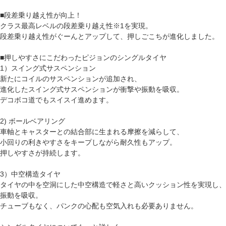
■段差乗り越え性が向上！
クラス最高レベルの段差乗り越え性※1を実現。
段差乗り越え性がぐーんとアップして、押しごこちが進化しました。
■押しやすさにこだわったピジョンのシングルタイヤ
1）スイング式サスペンション
新たにコイルのサスペンションが追加され、
進化したスイング式サスペンションが衝撃や振動を吸収。
デコボコ道でもスイスイ進めます。
2) ボールベアリング
車軸とキャスターとの結合部に生まれる摩擦を減らして、
小回りの利きやすさをキープしながら耐久性もアップ。
押しやすさが持続します。
3）中空構造タイヤ
タイヤの中を空洞にした中空構造で軽さと高いクッション性を実現し、
振動を吸収。
チューブもなく、パンクの心配も空気入れも必要ありません。