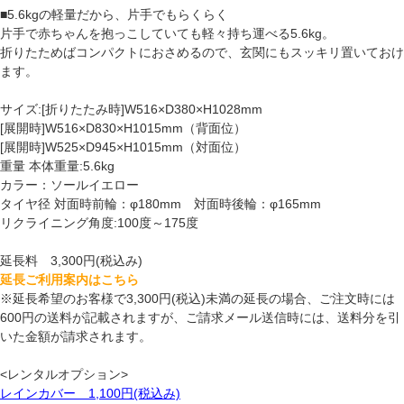
■5.6kgの軽量だから、片手でもらくらく
片手で赤ちゃんを抱っこしていても軽々持ち運べる5.6kg。
折りたためばコンパクトにおさめるので、玄関にもスッキリ置いておけ
ます。
サイズ:[折りたたみ時]W516×D380×H1028mm
[展開時]W516×D830×H1015mm（背面位）
[展開時]W525×D945×H1015mm（対面位）
重量 本体重量:5.6kg
カラー：ソールイエロー
タイヤ径 対面時前輪：φ180mm 対面時後輪：φ165mm
リクライニング角度:100度～175度
延長料 3,300円(税込み)
延長ご利用案内はこちら
※延長希望のお客様で3,300円(税込)未満の延長の場合、ご注文時には
600円の送料が記載されますが、ご請求メール送信時には、送料分を引
いた金額が請求されます。
<レンタルオプション>
レインカバー 1,100円(税込み)