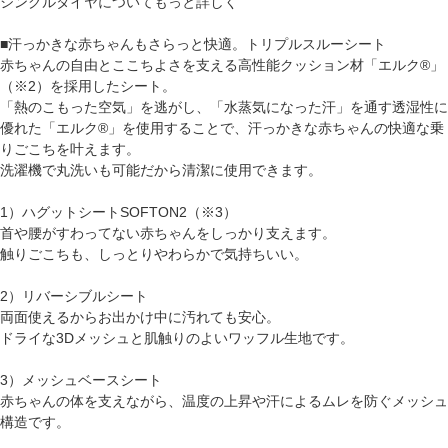
シングルタイヤについてもっと詳しく
■汗っかきな赤ちゃんもさらっと快適。トリプルスルーシート
赤ちゃんの自由とここちよさを支える高性能クッション材「エルク®」
（※2）を採用したシート。
「熱のこもった空気」を逃がし、「水蒸気になった汗」を通す透湿性に
優れた「エルク®」を使用することで、汗っかきな赤ちゃんの快適な乗
りごこちを叶えます。
洗濯機で丸洗いも可能だから清潔に使用できます。
1）ハグットシートSOFTON2（※3）
首や腰がすわってない赤ちゃんをしっかり支えます。
触りごこちも、しっとりやわらかで気持ちいい。
2）リバーシブルシート
両面使えるからお出かけ中に汚れても安心。
ドライな3Dメッシュと肌触りのよいワッフル生地です。
3）メッシュベースシート
赤ちゃんの体を支えながら、温度の上昇や汗によるムレを防ぐメッシュ
構造です。