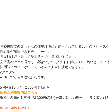
医療機関での赤ちゃんの体重証明にも使用されている5g計のベビース
授乳量が確認できる専用キー付。
乳児皿は取り外して洗えるので、清潔に保てます。
文字高32ｍｍの見やすい設計で,バックライト付なので、暗いところで
転倒防止カバーがついているので安全に測定できます。
<タニタ>
●10kgまで5g単位で計れます。
延長料(1ヵ月) 2,800円 (税込み)
延長ご利用案内はこちら
※延長希望のお客様で3,300円(税込)未満の延長の場合、ご注文時に
配達回収無料！！