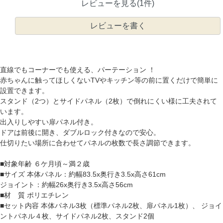
レビューを見る(1件)
レビューを書く
直線でもコーナーでも使える、パーテーション ！
赤ちゃんに触ってほしくないTVやキッチン等の前に置くだけで簡単に
設置できます。
スタンド（2つ）とサイドパネル（2枚）で倒れにくい様に工夫されて
います。
出入りしやすい扉パネル付き。
ドアは前後に開き、ダブルロック付きなので安心。
仕切りたい場所に合わせてパネルの枚数で長さ調節できます。
■対象年齢 ６ケ月頃～満２歳
■サイズ 本体パネル：約幅83.5x奥行き3.5x高さ61cm
ジョイント：約幅26x奥行き3.5x高さ56cm
■材 質 ポリエチレン
■セット内容 本体パネル3枚（標準パネル2枚、扉パネル1枚）、 ジョイ
ントパネル４枚、サイドパネル2枚、スタンド2個