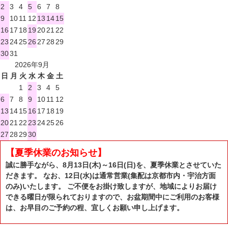
2
3
4
5
6
7
8
9
10
11
12
13
14
15
16
17
18
19
20
21
22
23
24
25
26
27
28
29
30
31
2026年9月
日
月
火
水
木
金
土
1
2
3
4
5
6
7
8
9
10
11
12
13
14
15
16
17
18
19
20
21
22
23
24
25
26
27
28
29
30
【夏季休業のお知らせ】
誠に勝手ながら、8月13日(木)～16日(日)を、夏季休業とさせていた
だきます。 なお、12日(水)は通常営業(集配は京都市内・宇治方面
のみ)いたします。 ご不便をお掛け致しますが、地域によりお届け
できる曜日が限られておりますので、お盆期間中にご利用のお客様
は、お早目のご予約の程、宜しくお願い申し上げます。