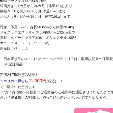
■SGマーク制度適用対象月齢
対面抱き：1カ月から24カ月（体重13kg)まで
腰抱き：6カ月から36カ月(体重15kg)まで
おんぶ：6カ月から36カ月（体重15kg）まで
対象：体重3.2kg、身長50.8cmから体重20.4kg
サイズ：ウエストサイズ：約60から132cmまで
素材：ベビーキャリア本体：ポリエステル100%
カラー：ストレートブルー(SB)
原産国：ベトナム
・日本正規品のエルゴベビー・ベビーキャリアは、取扱説明書の保証規
・SG認証製品
定価24,750円(税込)が！！
21,000円
☆
カリカイ得
なら
(税込)！！
でご購入いただけます。
※“カイ得価格への割引はご注文後のご確認時に適応させていただきま
※カイ得価格への割引は、抱っこひものレンタルが必要となります。