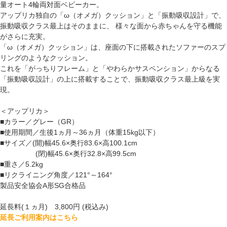
量オート4輪両対面ベビーカー。
アップリカ独自の「ω（オメガ）クッション」と「振動吸収設計」で、
振動吸収クラス最上はそのままに、 様々な面から赤ちゃんを守る機能
がさらに充実。
「ω（オメガ）クッション」は、座面の下に搭載されたソファーのスプ
リングのようなクッション。
これを「がっちりフレーム」と「やわらかサスペンション」からなる
「振動吸収設計」の上に搭載することで、振動吸収クラス最上級を実
現。
＜アップリカ＞
■カラー／グレー（GR）
■使用期間／生後1ヵ月～36ヵ月（体重15kg以下）
■サイズ／(開)幅45.6×奥行83.6×高100.1cm
(閉)幅45.6×奥行32.8×高99.5cm
■重さ／5.2kg
■リクライニング角度／121°～164°
製品安全協会A形SG合格品
延長料(１ヵ月) 3,800円 (税込み)
延長ご利用案内はこちら