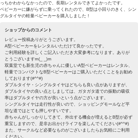
っちかわからなかったので、長期レンタルできてよかったです。
ベビーカーに嫌がらずに乗ってくれたので、B型は小回りのきく、シン
グルタイヤの軽量ベビーカーを購入しました！
ショップからのコメント
レビュー投稿ありがとうございます。
A型ベビーカーをレンタルいただけて良かったです。
ご利用経験を詳しくご記入いただき大変参考になります。ありが
とうございますm(_ _)m
双葉堂でも新生児の赤ちゃんに優しいA型ベビーカーはレンタル、
軽量でコンパクトなB型ベビーカーはご購入いただくことをお勧め
しております(#^^#)
ダブルタイヤ・シングルタイヤはどちらも良い点がありますが、
ダブルタイヤの良い点としましては、ガタガタ道での振動の吸収
率はダブルタイヤの方が良いという点がございます。
シングルタイヤは走行性が良いので、ショッピングモールなど平
坦な道ではとても押しやすいです。
赤ちゃんがしっかりしてきて、外出する機会が増えるとB型が必ず
重宝しますので、是非お出かけライフを楽しんでください(#^^#)
また、サークルなど必要なものがございましたらお気軽にご利用
ください。