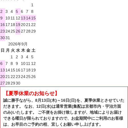
1
2
3
4
5
6
7
8
9
10
11
12
13
14
15
16
17
18
19
20
21
22
23
24
25
26
27
28
29
30
31
2026年9月
日
月
火
水
木
金
土
1
2
3
4
5
6
7
8
9
10
11
12
13
14
15
16
17
18
19
20
21
22
23
24
25
26
27
28
29
30
【夏季休業のお知らせ】
誠に勝手ながら、8月13日(木)～16日(日)を、夏季休業とさせていた
だきます。 なお、12日(水)は通常営業(集配は京都市内・宇治方面
のみ)いたします。 ご不便をお掛け致しますが、地域によりお届け
できる曜日が限られておりますので、お盆期間中にご利用のお客様
は、お早目のご予約の程、宜しくお願い申し上げます。