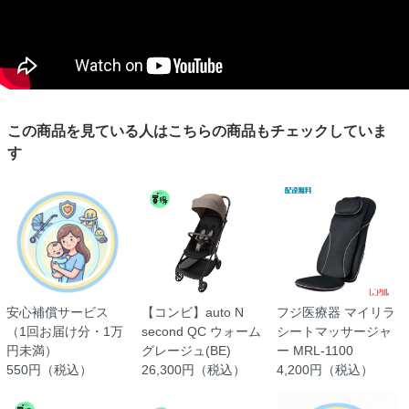
この商品を見ている人はこちらの商品もチェックしていま
す
安心補償サービス
【コンビ】auto N
フジ医療器 マイリラ
（1回お届け分・1万
second QC ウォーム
シートマッサージャ
円未満）
グレージュ(BE)
ー MRL-1100
550円（税込）
26,300円（税込）
4,200円（税込）