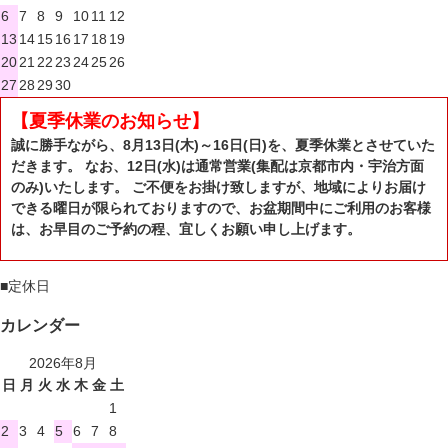
6
7
8
9
10
11
12
13
14
15
16
17
18
19
20
21
22
23
24
25
26
27
28
29
30
【夏季休業のお知らせ】
誠に勝手ながら、8月13日(木)～16日(日)を、夏季休業とさせていた
だきます。 なお、12日(水)は通常営業(集配は京都市内・宇治方面
のみ)いたします。 ご不便をお掛け致しますが、地域によりお届け
できる曜日が限られておりますので、お盆期間中にご利用のお客様
は、お早目のご予約の程、宜しくお願い申し上げます。
■
定休日
カレンダー
2026年8月
日
月
火
水
木
金
土
1
2
3
4
5
6
7
8