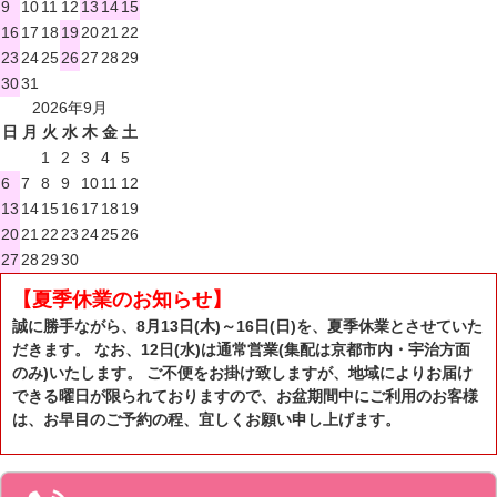
9
10
11
12
13
14
15
16
17
18
19
20
21
22
23
24
25
26
27
28
29
30
31
2026年9月
日
月
火
水
木
金
土
1
2
3
4
5
6
7
8
9
10
11
12
13
14
15
16
17
18
19
20
21
22
23
24
25
26
27
28
29
30
【夏季休業のお知らせ】
誠に勝手ながら、8月13日(木)～16日(日)を、夏季休業とさせていた
だきます。 なお、12日(水)は通常営業(集配は京都市内・宇治方面
のみ)いたします。 ご不便をお掛け致しますが、地域によりお届け
できる曜日が限られておりますので、お盆期間中にご利用のお客様
は、お早目のご予約の程、宜しくお願い申し上げます。