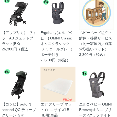
【アップリカ】 ヴィ
Ergobaby(エルゴベ
ベビーベッド組立・
ットAB ジェットブ
ビー) OMNI Classic
解体・移動サービス
ラック(BK)
オムニクラシック
（同一家屋内／双葉
26,300円（税込）
(チャコールグレー)
堂取扱いベッド）
ポーチ付き
3,300円（税込）
29,700円（税込）
【コンビ】auto N
エア スリープ マッ
エルゴベビー OMNI
second QC ディープ
ト (ミニサイズLB・
Breeze(オムニ ブリ
グリーン(GR)
HB用)単品
ーズ)/グラファイト