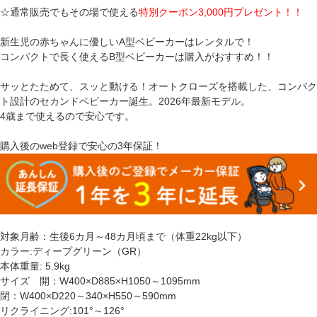
☆通常販売でもその場で使える
特別クーポン3,000円プレゼント！！
新生児の赤ちゃんに優しいA型ベビーカーはレンタルで！
コンパクトで長く使えるB型ベビーカーは購入がおすすめ！！
サッとたためて、スッと動ける！オートクローズを搭載した、コンパク
ト設計のセカンドベビーカー誕生。2026年最新モデル。
4歳まで使えるので安心です。
購入後のweb登録で安心の3年保証！
対象月齢：生後6カ月～48カ月頃まで（体重22kg以下）
カラー:ディープグリーン（GR）
本体重量: 5.9kg
サイズ 開：W400×D885×H1050～1095mm
閉：W400×D220～340×H550～590mm
リクライニング:101°～126°