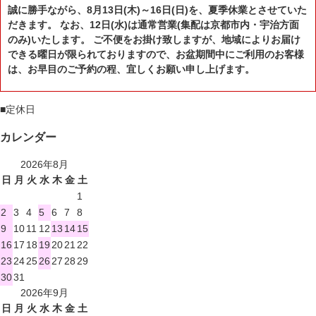
誠に勝手ながら、8月13日(木)～16日(日)を、夏季休業とさせていた
だきます。 なお、12日(水)は通常営業(集配は京都市内・宇治方面
のみ)いたします。 ご不便をお掛け致しますが、地域によりお届け
できる曜日が限られておりますので、お盆期間中にご利用のお客様
は、お早目のご予約の程、宜しくお願い申し上げます。
■
定休日
カレンダー
2026年8月
日
月
火
水
木
金
土
1
2
3
4
5
6
7
8
9
10
11
12
13
14
15
16
17
18
19
20
21
22
23
24
25
26
27
28
29
30
31
2026年9月
日
月
火
水
木
金
土