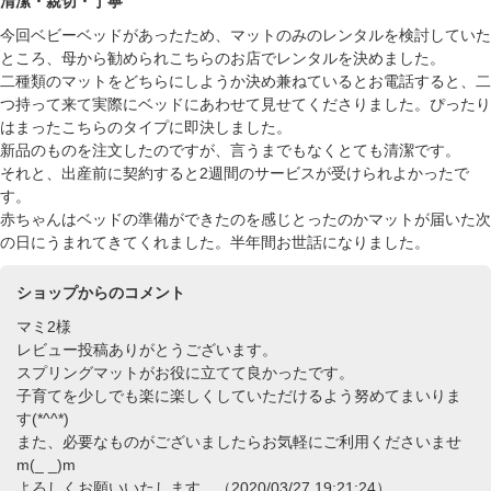
清潔・親切・丁寧
今回ベビーベッドがあったため、マットのみのレンタルを検討していた
ところ、母から勧められこちらのお店でレンタルを決めました。
二種類のマットをどちらにしようか決め兼ねているとお電話すると、二
つ持って来て実際にベッドにあわせて見せてくださりました。ぴったり
はまったこちらのタイプに即決しました。
新品のものを注文したのですが、言うまでもなくとても清潔です。
それと、出産前に契約すると2週間のサービスが受けられよかったで
す。
赤ちゃんはベッドの準備ができたのを感じとったのかマットが届いた次
の日にうまれてきてくれました。半年間お世話になりました。
ショップからのコメント
マミ2様
レビュー投稿ありがとうございます。
スプリングマットがお役に立てて良かったです。
子育てを少しでも楽に楽しくしていただけるよう努めてまいりま
す(*^^*)
また、必要なものがございましたらお気軽にご利用くださいませ
m(_ _)m
よろしくお願いいたします。（2020/03/27 19:21:24）