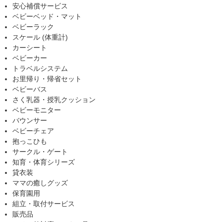
安心補償サービス
ベビーベッド・マット
ベビーラック
スケール (体重計)
カーシート
ベビーカー
トラベルシステム
お里帰り・帰省セット
ベビーバス
さく乳器・授乳クッション
ベビーモニター
バウンサー
ベビーチェア
抱っこひも
サークル・ゲート
知育・体育シリーズ
貸衣装
ママの癒しグッズ
保育園用
組立・取付サービス
販売品