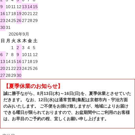
9
10
11
12
13
14
15
16
17
18
19
20
21
22
23
24
25
26
27
28
29
30
31
2026年9月
日
月
火
水
木
金
土
1
2
3
4
5
6
7
8
9
10
11
12
13
14
15
16
17
18
19
20
21
22
23
24
25
26
27
28
29
30
【夏季休業のお知らせ】
誠に勝手ながら、8月13日(木)～16日(日)を、夏季休業とさせていた
だきます。 なお、12日(水)は通常営業(集配は京都市内・宇治方面
のみ)いたします。 ご不便をお掛け致しますが、地域によりお届け
できる曜日が限られておりますので、お盆期間中にご利用のお客様
は、お早目のご予約の程、宜しくお願い申し上げます。