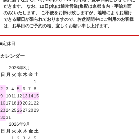
だきます。 なお、12日(水)は通常営業(集配は京都市内・宇治方面
のみ)いたします。 ご不便をお掛け致しますが、地域によりお届け
できる曜日が限られておりますので、お盆期間中にご利用のお客様
は、お早目のご予約の程、宜しくお願い申し上げます。
■
定休日
カレンダー
2026年8月
日
月
火
水
木
金
土
1
2
3
4
5
6
7
8
9
10
11
12
13
14
15
16
17
18
19
20
21
22
23
24
25
26
27
28
29
30
31
2026年9月
日
月
火
水
木
金
土
1
2
3
4
5