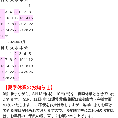
1
2
3
4
5
6
7
8
9
10
11
12
13
14
15
16
17
18
19
20
21
22
23
24
25
26
27
28
29
30
31
2026年9月
日
月
火
水
木
金
土
1
2
3
4
5
6
7
8
9
10
11
12
13
14
15
16
17
18
19
20
21
22
23
24
25
26
27
28
29
30
【夏季休業のお知らせ】
誠に勝手ながら、8月13日(木)～16日(日)を、夏季休業とさせていた
だきます。 なお、12日(水)は通常営業(集配は京都市内・宇治方面
のみ)いたします。 ご不便をお掛け致しますが、地域によりお届け
できる曜日が限られておりますので、お盆期間中にご利用のお客様
は、お早目のご予約の程、宜しくお願い申し上げます。