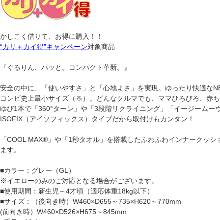
かしこく借りて、お得に購入！！
“カリ＋カイ得”キャンペーン
対象商品
『ぐるりん、パッと。コンパクト革新。』
安全の中に、「使いやすさ」と「心地よさ」を実現。ゆったり快適なN
コンビ史上最小サイズ（※）。どんなクルマでも、ママひろびろ、赤ち
ゆび1本で「360°ターン」や「3段階リクライニング」「イージーム
ISOFIX（アイソフィックス）タイプだから取付けもカンタン！
「COOL MAX®」や「1秒タオル」を搭載したふわふわインナーク
ます。
■カラー：グレー（GL）
※イエローのみのご対応となる場合がございます。
■使用期間：新生児～4才頃（適応体重18kg以下）
■サイズ：（後向き時）W460×D655～735×H620～770mm
(前向き時）W460×D526×H675～845mm