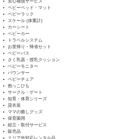
安心補償サービス
ベビーベッド・マット
ベビーラック
スケール (体重計)
カーシート
ベビーカー
トラベルシステム
お里帰り・帰省セット
ベビーバス
さく乳器・授乳クッション
ベビーモニター
バウンサー
ベビーチェア
抱っこひも
サークル・ゲート
知育・体育シリーズ
貸衣装
ママの癒しグッズ
保育園用
組立・取付サービス
販売品
エリア外対応レンタル品