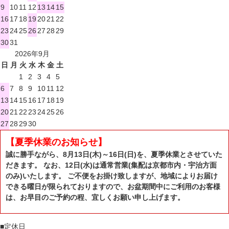
9
10
11
12
13
14
15
16
17
18
19
20
21
22
23
24
25
26
27
28
29
30
31
2026年9月
日
月
火
水
木
金
土
1
2
3
4
5
6
7
8
9
10
11
12
13
14
15
16
17
18
19
20
21
22
23
24
25
26
27
28
29
30
【夏季休業のお知らせ】
誠に勝手ながら、8月13日(木)～16日(日)を、夏季休業とさせていた
だきます。 なお、12日(水)は通常営業(集配は京都市内・宇治方面
のみ)いたします。 ご不便をお掛け致しますが、地域によりお届け
できる曜日が限られておりますので、お盆期間中にご利用のお客様
は、お早目のご予約の程、宜しくお願い申し上げます。
■
定休日