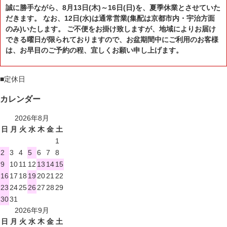
誠に勝手ながら、8月13日(木)～16日(日)を、夏季休業とさせていた
だきます。 なお、12日(水)は通常営業(集配は京都市内・宇治方面
のみ)いたします。 ご不便をお掛け致しますが、地域によりお届け
できる曜日が限られておりますので、お盆期間中にご利用のお客様
は、お早目のご予約の程、宜しくお願い申し上げます。
■
定休日
カレンダー
2026年8月
日
月
火
水
木
金
土
1
2
3
4
5
6
7
8
9
10
11
12
13
14
15
16
17
18
19
20
21
22
23
24
25
26
27
28
29
30
31
2026年9月
日
月
火
水
木
金
土