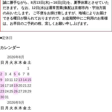
誠に勝手ながら、8月13日(木)～16日(日)を、夏季休業とさせていた
だきます。 なお、12日(水)は通常営業(集配は京都市内・宇治方面
のみ)いたします。 ご不便をお掛け致しますが、地域によりお届け
できる曜日が限られておりますので、お盆期間中にご利用のお客様
は、お早目のご予約の程、宜しくお願い申し上げます。
■
定休日
カレンダー
2026年8月
日
月
火
水
木
金
土
1
2
3
4
5
6
7
8
9
10
11
12
13
14
15
16
17
18
19
20
21
22
23
24
25
26
27
28
29
30
31
2026年9月
日
月
火
水
木
金
土