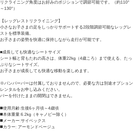
リクライニング角度はお好みのポジションで調節可能です。（約110°
～130°）
【レッグレストリクライニング】
小さなお子さまの足をしっかりサポートする2段階調節可能なレッグレ
ストを標準装備。
お子さまの姿勢を快適に保持しながら走行が可能です。
■成長しても快適なシートサイズ
シート幅と背もたれの高さは、体重22kg（4歳ころ）まで使える、たっ
ぷりなシートサイズ。
お子さまが成長しても快適な移動を楽しめます。
※バンパーバーは付属しておりませんので、必要な方は別途オプション
レンタルをお申し込みください。
バーを付けたままの開閉はできません。
◼️使用月齢:生後6ヶ月頃～4歳頃
◼️本体重量:6.2kg（キャノピー除く）
◼️メーカー:サイベックス
◼️カラー: アーモンドベージュ