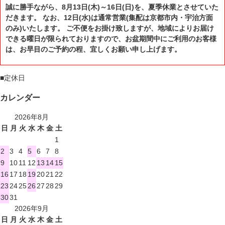
誠に勝手ながら、8月13日(木)～16日(日)を、夏季休業とさせていた
だきます。 なお、12日(水)は通常営業(集配は京都市内・宇治方面
のみ)いたします。 ご不便をお掛け致しますが、地域によりお届け
できる曜日が限られておりますので、お盆期間中にご利用のお客様
は、お早目のご予約の程、宜しくお願い申し上げます。
■
定休日
カレンダー
2026年8月
日
月
火
水
木
金
土
1
2
3
4
5
6
7
8
9
10
11
12
13
14
15
16
17
18
19
20
21
22
23
24
25
26
27
28
29
30
31
2026年9月
日
月
火
水
木
金
土