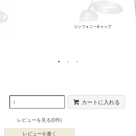
カートに入れる
レビューを見る(0件)
レビューを書く