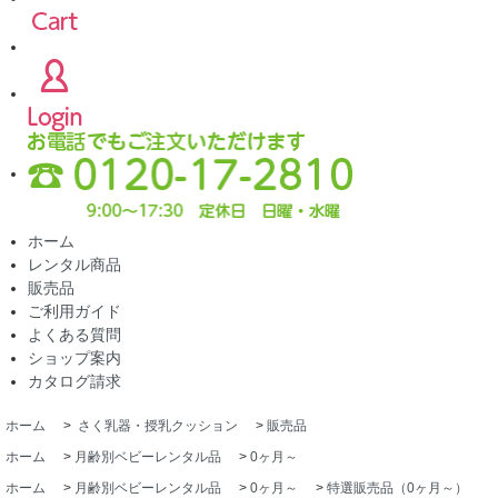
ホーム
レンタル商品
販売品
ご利用ガイド
よくある質問
ショップ案内
カタログ請求
ホーム
>
さく乳器・授乳クッション
>
販売品
ホーム
>
月齢別ベビーレンタル品
>
0ヶ月～
ホーム
>
月齢別ベビーレンタル品
>
0ヶ月～
>
特選販売品（0ヶ月～）