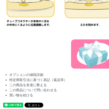
オプションの値段詳細
特定商取引法に基づく表記（返品等）
この商品を友達に教える
この商品について問い合わせる
買い物を続ける