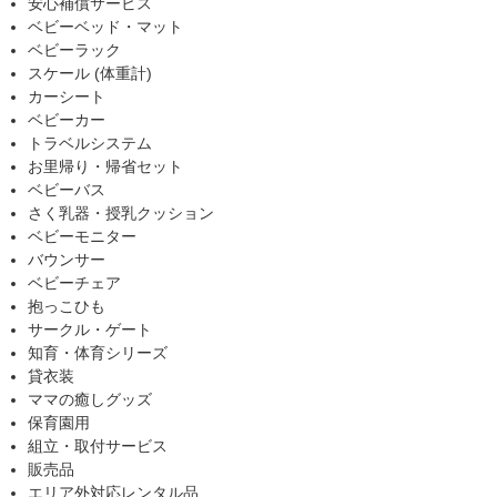
安心補償サービス
ベビーベッド・マット
ベビーラック
スケール (体重計)
カーシート
ベビーカー
トラベルシステム
お里帰り・帰省セット
ベビーバス
さく乳器・授乳クッション
ベビーモニター
バウンサー
ベビーチェア
抱っこひも
サークル・ゲート
知育・体育シリーズ
貸衣装
ママの癒しグッズ
保育園用
組立・取付サービス
販売品
エリア外対応レンタル品