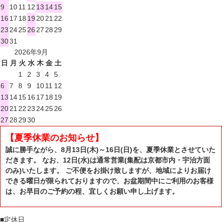
9
10
11
12
13
14
15
16
17
18
19
20
21
22
23
24
25
26
27
28
29
30
31
2026年9月
日
月
火
水
木
金
土
1
2
3
4
5
6
7
8
9
10
11
12
13
14
15
16
17
18
19
20
21
22
23
24
25
26
27
28
29
30
【夏季休業のお知らせ】
誠に勝手ながら、8月13日(木)～16日(日)を、夏季休業とさせていた
だきます。 なお、12日(水)は通常営業(集配は京都市内・宇治方面
のみ)いたします。 ご不便をお掛け致しますが、地域によりお届け
できる曜日が限られておりますので、お盆期間中にご利用のお客様
は、お早目のご予約の程、宜しくお願い申し上げます。
■
定休日