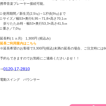
携帯音楽プレーヤー接続可能。
□ 使用期間／新生児(2,5㎏)～1才頃(9㎏)まで
□ サイズ／幅53×奥行6,95～71,8×高さ70,1㎝
折りたたみ時・幅53×奥行53,3×高さ41,5㎝
□ 重さ／7,0㎏
延長料(１ヵ月) 1,300円 (税込み)
延長ご利用案内はこちら
※延長希望のお客様で3,300円(税込)未満の延長の場合、ご注文時に
予約もできますのでお気軽にご連絡くださいませ！！
0120-17-2810
⇒
電動スイング バウンサー