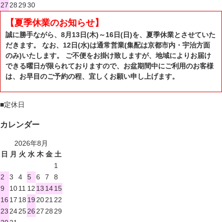
27
28
29
30
【夏季休業のお知らせ】
誠に勝手ながら、8月13日(木)～16日(日)を、夏季休業とさせていた
だきます。 なお、12日(水)は通常営業(集配は京都市内・宇治方面
のみ)いたします。 ご不便をお掛け致しますが、地域によりお届け
できる曜日が限られておりますので、お盆期間中にご利用のお客様
は、お早目のご予約の程、宜しくお願い申し上げます。
■
定休日
カレンダー
2026年8月
日
月
火
水
木
金
土
1
2
3
4
5
6
7
8
9
10
11
12
13
14
15
16
17
18
19
20
21
22
23
24
25
26
27
28
29