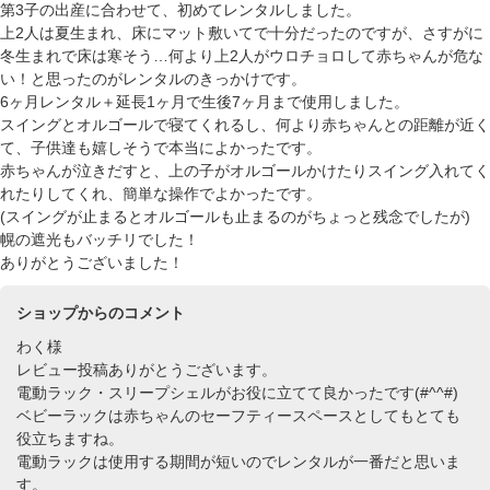
第3子の出産に合わせて、初めてレンタルしました。
上2人は夏生まれ、床にマット敷いてで十分だったのですが、さすがに
冬生まれで床は寒そう…何より上2人がウロチョロして赤ちゃんが危な
い！と思ったのがレンタルのきっかけです。
6ヶ月レンタル＋延長1ヶ月で生後7ヶ月まで使用しました。
スイングとオルゴールで寝てくれるし、何より赤ちゃんとの距離が近く
て、子供達も嬉しそうで本当によかったです。
赤ちゃんが泣きだすと、上の子がオルゴールかけたりスイング入れてく
れたりしてくれ、簡単な操作でよかったです。
(スイングが止まるとオルゴールも止まるのがちょっと残念でしたが)
幌の遮光もバッチリでした！
ありがとうございました！
ショップからのコメント
わく様
レビュー投稿ありがとうございます。
電動ラック・スリープシェルがお役に立てて良かったです(#^^#)
ベビーラックは赤ちゃんのセーフティースペースとしてもとても
役立ちますね。
電動ラックは使用する期間が短いのでレンタルが一番だと思いま
す。