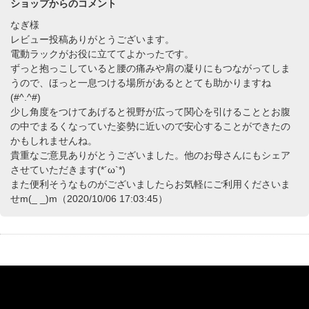
ショップからのコメント
なぎ様
レビュー投稿ありがとうございます。
電動ラックがお役に立ててよかったです。
ずっと抱っこしていると腰の痛みや肩の凝りにもつながってしま
うので、ほっと一息つける場所があるととても助かりますね
(#^.^#)
少し角度をつけてあげると視野が広って関心を引けることとお腹
の中でまるくなっていた姿勢に近いので安心することができたの
かもしれませんね。
貴重なご意見ありがとうございました。他のお母さんにもシェア
させていただきます(*´ω`*)
また便利そうなものがございましたらお気軽にご利用くださいま
せm(_ _)m（2020/10/06 17:03:45）