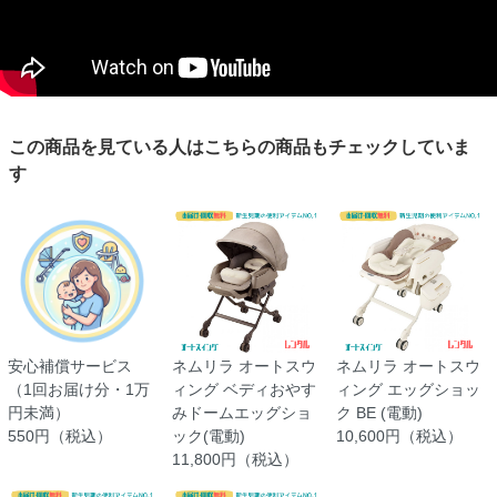
この商品を見ている人はこちらの商品もチェックしていま
す
安心補償サービス
ネムリラ オートスウ
ネムリラ オートスウ
（1回お届け分・1万
ィング ベディおやす
ィング エッグショッ
円未満）
みドームエッグショ
ク BE (電動)
550円（税込）
ック(電動)
10,600円（税込）
11,800円（税込）