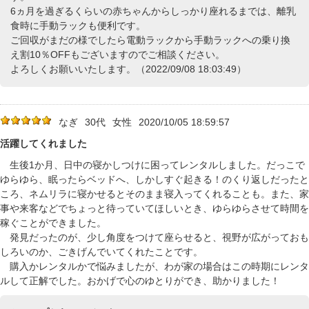
6ヵ月を過ぎるくらいの赤ちゃんからしっかり座れるまでは、離乳
食時に手動ラックも便利です。
ご回収がまだの様でしたら電動ラックから手動ラックへの乗り換
え割10％OFFもございますのでご相談ください。
よろしくお願いいたします。（2022/09/08 18:03:49）
なぎ
30代
女性
2020/10/05 18:59:57
活躍してくれました
生後1か月、日中の寝かしつけに困ってレンタルしました。だっこで
ゆらゆら、眠ったらベッドへ、しかしすぐ起きる！のくり返しだったと
ころ、ネムリラに寝かせるとそのまま寝入ってくれることも。また、家
事や来客などでちょっと待っていてほしいとき、ゆらゆらさせて時間を
稼ぐことができました。
発見だったのが、少し角度をつけて座らせると、視野が広がっておも
しろいのか、ごきげんでいてくれたことです。
購入かレンタルかで悩みましたが、わが家の場合はこの時期にレンタ
ルして正解でした。おかげで心のゆとりができ、助かりました！