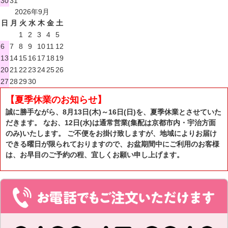
30
31
2026年9月
日
月
火
水
木
金
土
1
2
3
4
5
6
7
8
9
10
11
12
13
14
15
16
17
18
19
20
21
22
23
24
25
26
27
28
29
30
【夏季休業のお知らせ】
誠に勝手ながら、8月13日(木)～16日(日)を、夏季休業とさせていた
だきます。 なお、12日(水)は通常営業(集配は京都市内・宇治方面
のみ)いたします。 ご不便をお掛け致しますが、地域によりお届け
できる曜日が限られておりますので、お盆期間中にご利用のお客様
は、お早目のご予約の程、宜しくお願い申し上げます。