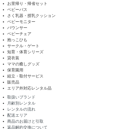
お里帰り・帰省セット
ベビーバス
さく乳器・授乳クッション
ベビーモニター
バウンサー
ベビーチェア
抱っこひも
サークル・ゲート
知育・体育シリーズ
貸衣装
ママの癒しグッズ
保育園用
組立・取付サービス
販売品
エリア外対応レンタル品
取扱いブランド
月齢別レンタル
レンタルの流れ
配送エリア
商品のお届けと引取
返品解約交換について