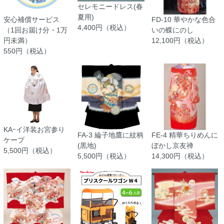
セレモニードレス(春
夏用)
安心補償サービス
FD-10 華やかな色合
4,400円（税込）
（1回お届け分・1万
いの蝶にのし
円未満）
12,100円（税込）
550円（税込）
KAｰイ洋装お宮参り
FA-3 綸子地鷹に紋柄
FE-4 精華ちりめんに
ケープ
(黒地)
ぼかし京友禅
5,500円（税込）
5,500円（税込）
14,300円（税込）