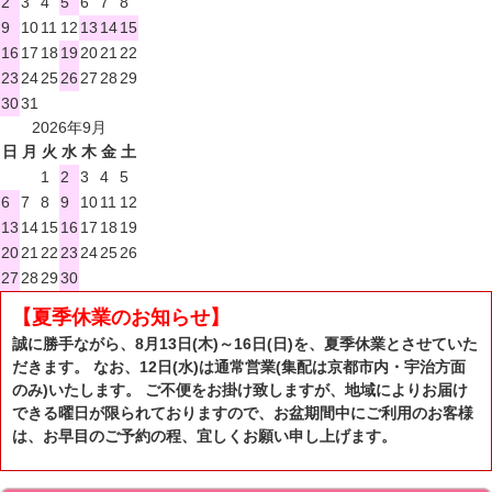
2
3
4
5
6
7
8
9
10
11
12
13
14
15
16
17
18
19
20
21
22
23
24
25
26
27
28
29
30
31
2026年9月
日
月
火
水
木
金
土
1
2
3
4
5
6
7
8
9
10
11
12
13
14
15
16
17
18
19
20
21
22
23
24
25
26
27
28
29
30
【夏季休業のお知らせ】
誠に勝手ながら、8月13日(木)～16日(日)を、夏季休業とさせていた
だきます。 なお、12日(水)は通常営業(集配は京都市内・宇治方面
のみ)いたします。 ご不便をお掛け致しますが、地域によりお届け
できる曜日が限られておりますので、お盆期間中にご利用のお客様
は、お早目のご予約の程、宜しくお願い申し上げます。