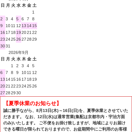
日
月
火
水
木
金
土
1
2
3
4
5
6
7
8
9
10
11
12
13
14
15
16
17
18
19
20
21
22
23
24
25
26
27
28
29
30
31
2026年9月
日
月
火
水
木
金
土
1
2
3
4
5
6
7
8
9
10
11
12
13
14
15
16
17
18
19
20
21
22
23
24
25
26
27
28
29
30
【夏季休業のお知らせ】
誠に勝手ながら、8月13日(木)～16日(日)を、夏季休業とさせていた
だきます。 なお、12日(水)は通常営業(集配は京都市内・宇治方面
のみ)いたします。 ご不便をお掛け致しますが、地域によりお届け
できる曜日が限られておりますので、お盆期間中にご利用のお客様