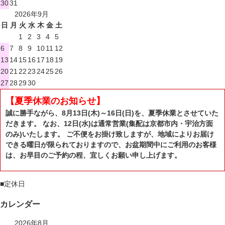
30
31
2026年9月
日
月
火
水
木
金
土
1
2
3
4
5
6
7
8
9
10
11
12
13
14
15
16
17
18
19
20
21
22
23
24
25
26
27
28
29
30
【夏季休業のお知らせ】
誠に勝手ながら、8月13日(木)～16日(日)を、夏季休業とさせていた
だきます。 なお、12日(水)は通常営業(集配は京都市内・宇治方面
のみ)いたします。 ご不便をお掛け致しますが、地域によりお届け
できる曜日が限られておりますので、お盆期間中にご利用のお客様
は、お早目のご予約の程、宜しくお願い申し上げます。
■
定休日
カレンダー
2026年8月