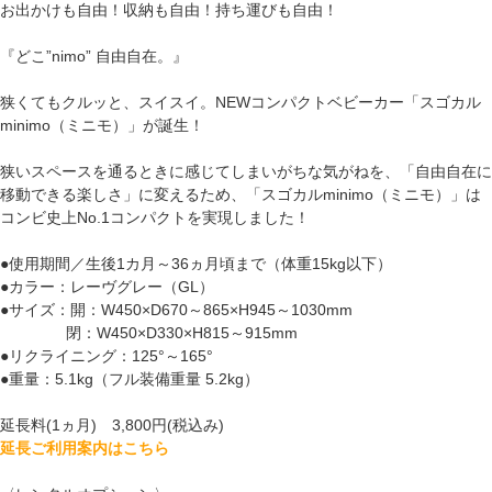
お出かけも自由！収納も自由！持ち運びも自由！
『どこ”nimo” 自由自在。』
狭くてもクルッと、スイスイ。NEWコンパクトベビーカー「スゴカル
minimo（ミニモ）」が誕生！
狭いスペースを通るときに感じてしまいがちな気がねを、「自由自在に
移動できる楽しさ」に変えるため、「スゴカルminimo（ミニモ）」は
コンビ史上No.1コンパクトを実現しました！
●使用期間／生後1カ月～36ヵ月頃まで（体重15kg以下）
●カラー：レーヴグレー（GL）
●サイズ：開：W450×D670～865×H945～1030mm
閉：W450×D330×H815～915mm
●リクライニング：125°～165°
●重量：5.1kg（フル装備重量 5.2kg）
延長料(1ヵ月) 3,800円(税込み)
延長ご利用案内はこちら