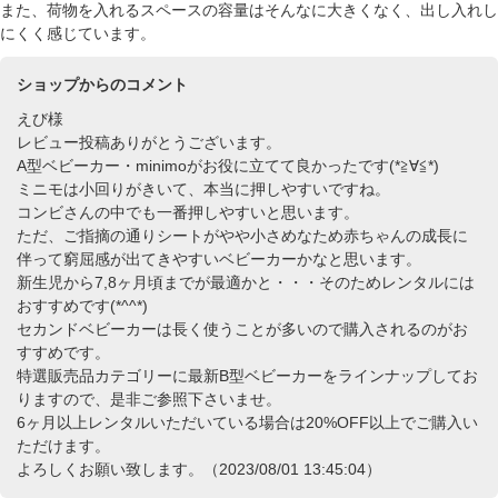
また、荷物を入れるスペースの容量はそんなに大きくなく、出し入れし
にくく感じています。
ショップからのコメント
えび様
レビュー投稿ありがとうございます。
A型ベビーカー・minimoがお役に立てて良かったです(*≧∀≦*)
ミニモは小回りがきいて、本当に押しやすいですね。
コンビさんの中でも一番押しやすいと思います。
ただ、ご指摘の通りシートがやや小さめなため赤ちゃんの成長に
伴って窮屈感が出てきやすいベビーカーかなと思います。
新生児から7,8ヶ月頃までが最適かと・・・そのためレンタルには
おすすめです(*^^*)
セカンドベビーカーは長く使うことが多いので購入されるのがお
すすめです。
特選販売品カテゴリーに最新B型ベビーカーをラインナップしてお
りますので、是非ご参照下さいませ。
6ヶ月以上レンタルいただいている場合は20%OFF以上でご購入い
ただけます。
よろしくお願い致します。（2023/08/01 13:45:04）