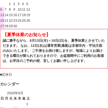
1
2
3
4
5
6
7
8
9
10
11
12
13
14
15
16
17
18
19
20
21
22
23
24
25
26
27
28
29
30
【夏季休業のお知らせ】
誠に勝手ながら、8月13日(木)～16日(日)を、夏季休業とさせていた
だきます。 なお、12日(水)は通常営業(集配は京都市内・宇治方面
のみ)いたします。 ご不便をお掛け致しますが、地域によりお届け
できる曜日が限られておりますので、お盆期間中にご利用のお客様
は、お早目のご予約の程、宜しくお願い申し上げます。
■
定休日
カレンダー
2026年8月
日
月
火
水
木
金
土
1