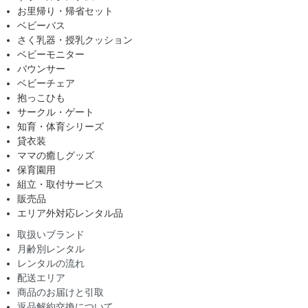
お里帰り・帰省セット
ベビーバス
さく乳器・授乳クッション
ベビーモニター
バウンサー
ベビーチェア
抱っこひも
サークル・ゲート
知育・体育シリーズ
貸衣装
ママの癒しグッズ
保育園用
組立・取付サービス
販売品
エリア外対応レンタル品
取扱いブランド
月齢別レンタル
レンタルの流れ
配送エリア
商品のお届けと引取
返品解約交換について