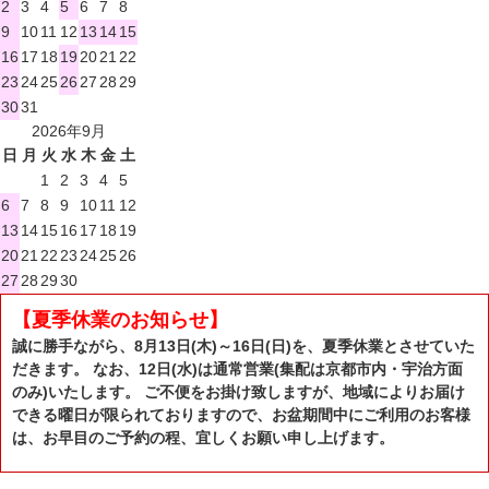
2
3
4
5
6
7
8
9
10
11
12
13
14
15
16
17
18
19
20
21
22
23
24
25
26
27
28
29
30
31
2026年9月
日
月
火
水
木
金
土
1
2
3
4
5
6
7
8
9
10
11
12
13
14
15
16
17
18
19
20
21
22
23
24
25
26
27
28
29
30
【夏季休業のお知らせ】
誠に勝手ながら、8月13日(木)～16日(日)を、夏季休業とさせていた
だきます。 なお、12日(水)は通常営業(集配は京都市内・宇治方面
のみ)いたします。 ご不便をお掛け致しますが、地域によりお届け
できる曜日が限られておりますので、お盆期間中にご利用のお客様
は、お早目のご予約の程、宜しくお願い申し上げます。