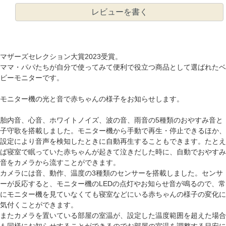
レビューを書く
マザーズセレクション大賞2023受賞。
ママ・パパたちが自分で使ってみて便利で役立つ商品として選ばれたベ
ビーモニターです。
モニター機の光と音で赤ちゃんの様子をお知らせします。
胎内音、心音、ホワイトノイズ、波の音、雨音の5種類のおやすみ音と
子守歌を搭載しました。モニター機から手動で再生・停止できるほか、
設定により音声を検知したときに自動再生することもできます。たとえ
ば寝室で眠っていた赤ちゃんが起きて泣きだした時に、自動でおやすみ
音をカメラから流すことができます。
カメラには音、動作、温度の3種類のセンサーを搭載しました。センサ
ーが反応すると、モニター機のLEDの点灯やお知らせ音が鳴るので、常
にモニター機を見ていなくても寝室などにいる赤ちゃんの様子の変化に
気付くことができます。
またカメラを置いている部屋の室温が、設定した温度範囲を超えた場合
も同様にお知らせすることができるのでお部屋の室温を調整する目安に