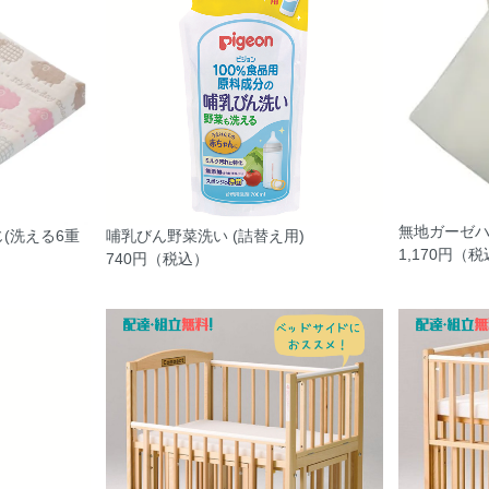
無地ガーゼハ
(洗える6重
哺乳びん野菜洗い (詰替え用)
1,170円（
740円（税込）