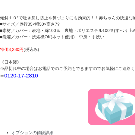
傾斜１０°で吐き戻し防止や鼻づまりにも効果的！！赤ちゃんの快適な
■サイズ／奥行35×幅50×高さ7?
■素材／カバー：表地・綿100％ 裏地・ポリエステル100％(すべり止
■洗濯／カバー：洗濯機OK(ネット使用) 中身：手洗い
特価3,280円
(税込み)
《日本製》
※品切れ中の場合はお電話でのご予約もできますのでお気軽にご連絡く
0120-17-2810
⇒
オプションの値段詳細