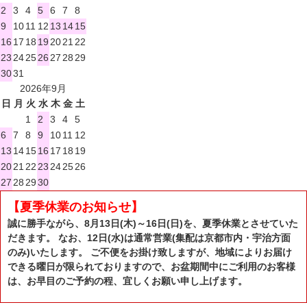
2
3
4
5
6
7
8
9
10
11
12
13
14
15
16
17
18
19
20
21
22
23
24
25
26
27
28
29
30
31
2026年9月
日
月
火
水
木
金
土
1
2
3
4
5
6
7
8
9
10
11
12
13
14
15
16
17
18
19
20
21
22
23
24
25
26
27
28
29
30
【夏季休業のお知らせ】
誠に勝手ながら、8月13日(木)～16日(日)を、夏季休業とさせていた
だきます。 なお、12日(水)は通常営業(集配は京都市内・宇治方面
のみ)いたします。 ご不便をお掛け致しますが、地域によりお届け
できる曜日が限られておりますので、お盆期間中にご利用のお客様
は、お早目のご予約の程、宜しくお願い申し上げます。