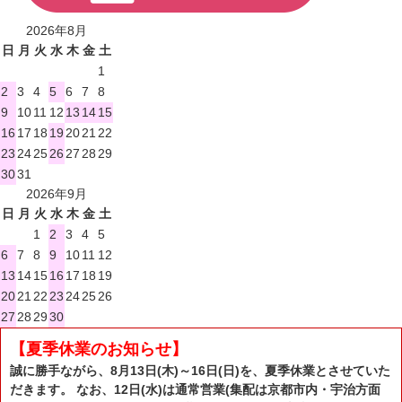
2026年8月
日
月
火
水
木
金
土
1
2
3
4
5
6
7
8
9
10
11
12
13
14
15
16
17
18
19
20
21
22
23
24
25
26
27
28
29
30
31
2026年9月
日
月
火
水
木
金
土
1
2
3
4
5
6
7
8
9
10
11
12
13
14
15
16
17
18
19
20
21
22
23
24
25
26
27
28
29
30
【夏季休業のお知らせ】
誠に勝手ながら、8月13日(木)～16日(日)を、夏季休業とさせていた
だきます。 なお、12日(水)は通常営業(集配は京都市内・宇治方面