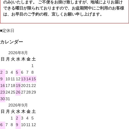
のみ)いたします。 ご不便をお掛け致しますが、地域によりお届け
できる曜日が限られておりますので、お盆期間中にご利用のお客様
は、お早目のご予約の程、宜しくお願い申し上げます。
■
定休日
カレンダー
2026年8月
日
月
火
水
木
金
土
1
2
3
4
5
6
7
8
9
10
11
12
13
14
15
16
17
18
19
20
21
22
23
24
25
26
27
28
29
30
31
2026年9月
日
月
火
水
木
金
土
1
2
3
4
5
6
7
8
9
10
11
12