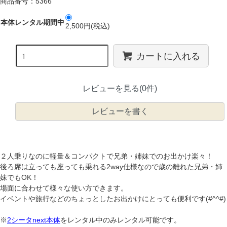
商品番号：5366
本体レンタル期間中
2,500円(税込)
カートに入れる
レビューを見る(0件)
レビューを書く
２人乗りなのに軽量＆コンパクトで兄弟・姉妹でのお出かけ楽々！
後ろ席は立っても座っても乗れる2way仕様なので歳の離れた兄弟・姉
妹でもOK！
場面に合わせて様々な使い方できます。
イベントや旅行などのちょっとしたお出かけにとっても便利です(#^^#)
※
2シータnext本体
をレンタル中のみレンタル可能です。