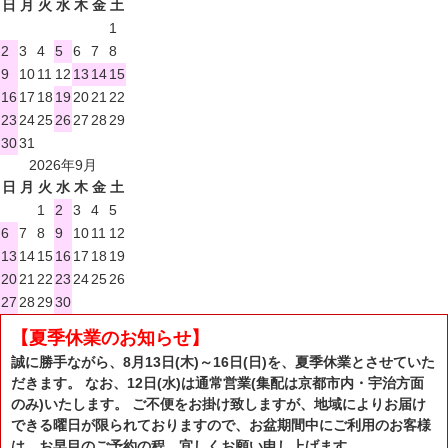
日
月
火
水
木
金
土
1
2
3
4
5
6
7
8
9
10
11
12
13
14
15
16
17
18
19
20
21
22
23
24
25
26
27
28
29
30
31
2026年9月
日
月
火
水
木
金
土
1
2
3
4
5
6
7
8
9
10
11
12
13
14
15
16
17
18
19
20
21
22
23
24
25
26
27
28
29
30
【夏季休業のお知らせ】
誠に勝手ながら、8月13日(木)～16日(日)を、夏季休業とさせていた
だきます。 なお、12日(水)は通常営業(集配は京都市内・宇治方面
のみ)いたします。 ご不便をお掛け致しますが、地域によりお届け
できる曜日が限られておりますので、お盆期間中にご利用のお客様
は、お早目のご予約の程、宜しくお願い申し上げます。