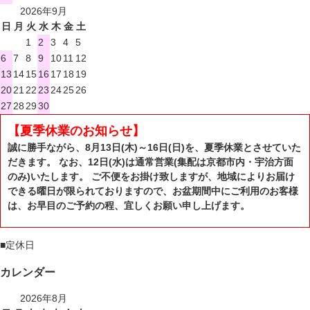
2026年9月
日
月
火
水
木
金
土
1
2
3
4
5
6
7
8
9
10
11
12
13
14
15
16
17
18
19
20
21
22
23
24
25
26
27
28
29
30
【夏季休業のお知らせ】
誠に勝手ながら、8月13日(木)～16日(日)を、夏季休業とさせていた
だきます。 なお、12日(水)は通常営業(集配は京都市内・宇治方面
のみ)いたします。 ご不便をお掛け致しますが、地域によりお届け
できる曜日が限られておりますので、お盆期間中にご利用のお客様
は、お早目のご予約の程、宜しくお願い申し上げます。
■
定休日
カレンダー
2026年8月