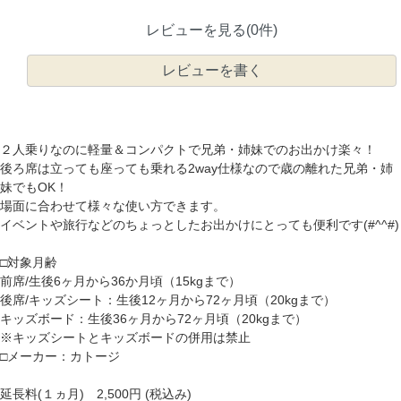
レビューを見る(0件)
レビューを書く
２人乗りなのに軽量＆コンパクトで兄弟・姉妹でのお出かけ楽々！
後ろ席は立っても座っても乗れる2way仕様なので歳の離れた兄弟・姉
妹でもOK！
場面に合わせて様々な使い方できます。
イベントや旅行などのちょっとしたお出かけにとっても便利です(#^^#)
□対象月齢
前席/生後6ヶ月から36か月頃（15kgまで）
後席/キッズシート：生後12ヶ月から72ヶ月頃（20kgまで）
キッズボード：生後36ヶ月から72ヶ月頃（20kgまで）
※キッズシートとキッズボードの併用は禁止
□メーカー：カトージ
延長料(１ヵ月) 2,500円 (税込み)