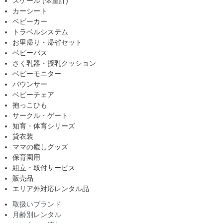
スケール (体重計)
カーシート
ベビーカー
トラベルシステム
お里帰り・帰省セット
ベビーバス
さく乳器・授乳クッション
ベビーモニター
バウンサー
ベビーチェア
抱っこひも
サークル・ゲート
知育・体育シリーズ
貸衣装
ママの癒しグッズ
保育園用
組立・取付サービス
販売品
エリア外対応レンタル品
取扱いブランド
月齢別レンタル