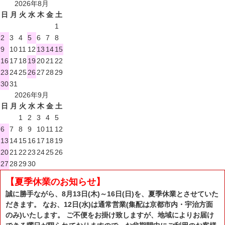
2026年8月
日
月
火
水
木
金
土
1
2
3
4
5
6
7
8
9
10
11
12
13
14
15
16
17
18
19
20
21
22
23
24
25
26
27
28
29
30
31
2026年9月
日
月
火
水
木
金
土
1
2
3
4
5
6
7
8
9
10
11
12
13
14
15
16
17
18
19
20
21
22
23
24
25
26
27
28
29
30
【夏季休業のお知らせ】
誠に勝手ながら、8月13日(木)～16日(日)を、夏季休業とさせていた
だきます。 なお、12日(水)は通常営業(集配は京都市内・宇治方面
のみ)いたします。 ご不便をお掛け致しますが、地域によりお届け