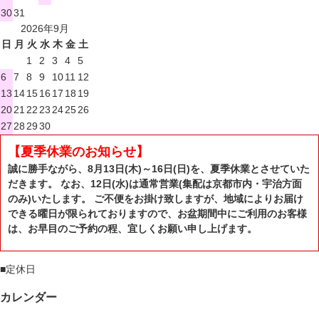
30
31
2026年9月
日
月
火
水
木
金
土
1
2
3
4
5
6
7
8
9
10
11
12
13
14
15
16
17
18
19
20
21
22
23
24
25
26
27
28
29
30
【夏季休業のお知らせ】
誠に勝手ながら、8月13日(木)～16日(日)を、夏季休業とさせていた
だきます。 なお、12日(水)は通常営業(集配は京都市内・宇治方面
のみ)いたします。 ご不便をお掛け致しますが、地域によりお届け
できる曜日が限られておりますので、お盆期間中にご利用のお客様
は、お早目のご予約の程、宜しくお願い申し上げます。
■
定休日
カレンダー