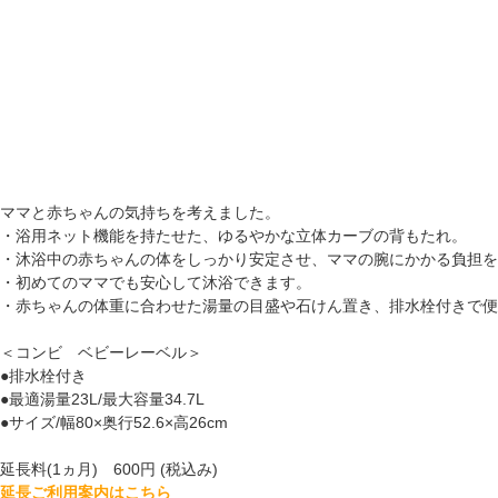
ママと赤ちゃんの気持ちを考えました。
・浴用ネット機能を持たせた、ゆるやかな立体カーブの背もたれ。
・沐浴中の赤ちゃんの体をしっかり安定させ、ママの腕にかかる負担を
・初めてのママでも安心して沐浴できます。
・赤ちゃんの体重に合わせた湯量の目盛や石けん置き、排水栓付きで便
＜コンビ ベビーレーベル＞
●排水栓付き
●最適湯量23L/最大容量34.7L
●サイズ/幅80×奥行52.6×高26cm
延長料(1ヵ月) 600円 (税込み)
延長ご利用案内はこちら