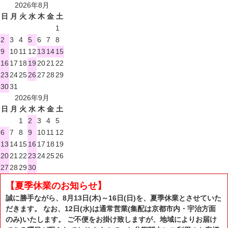
2026年8月
日
月
火
水
木
金
土
1
2
3
4
5
6
7
8
9
10
11
12
13
14
15
16
17
18
19
20
21
22
23
24
25
26
27
28
29
30
31
2026年9月
日
月
火
水
木
金
土
1
2
3
4
5
6
7
8
9
10
11
12
13
14
15
16
17
18
19
20
21
22
23
24
25
26
27
28
29
30
【夏季休業のお知らせ】
誠に勝手ながら、8月13日(木)～16日(日)を、夏季休業とさせていた
だきます。 なお、12日(水)は通常営業(集配は京都市内・宇治方面
のみ)いたします。 ご不便をお掛け致しますが、地域によりお届け