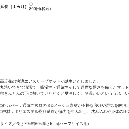
延長（１ヵ月）
800円(税込)
高反発の快適エアスリープマットが誕生いたしました。
丸洗いできて清潔で、吸湿性・通気性そして適度な硬さを備えたマット
敷きふとんの下に敷いていただくと夏涼しく、冬温かいといううれしい
□外カバー：通気性抜群の３Dメッシュ素材が不快な寝汗や湿気を解消。
□中材：ポリエステル樹脂繊維が弾力を生み出し、沈み込みや身体の圧
サイズ／長さ70×幅60×厚さ5cm(ハーフサイズ用)